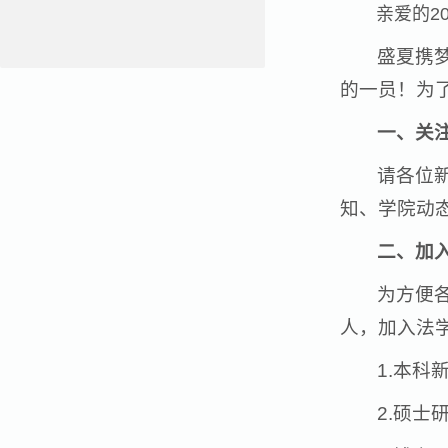
亲爱的2
盛夏携
的一员！为
一、关
请各位新
知、学院动
二、加
为方便
人，加入法学
1.本科
2.硕士