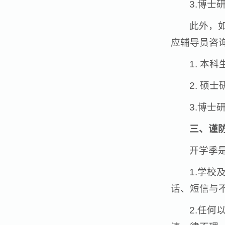
3.博士
此外，
应辅导员咨
1. 本
2. 硕
3.博士
三、谨
开学季
1.学
话、短信与
2.任何