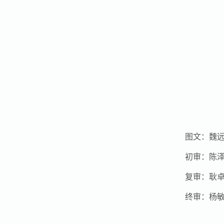
图文：魏
初审：陈
复审：耿
终审：杨