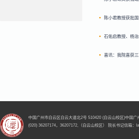
陈小君教授获批国
石佑启教授、杨治
喜讯：我院喜获三
中国广州市白云区白云大道北2号 510420 (白云山校区)
中国广州
(020) 36207174，36207172,（白云山校区）
院长书记信箱：laws